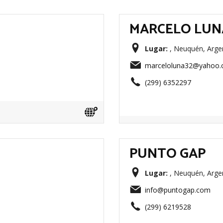
MARCELO LUN
Lugar:
, Neuquén, Arge
marceloluna32@yahoo.
(299) 6352297
PUNTO GAP
Lugar:
, Neuquén, Arge
info@puntogap.com
(299) 6219528