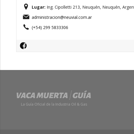
Lugar:
Ing. Cipolletti 213, Neuquén, Neuquén, Argen
administracion@neuvial.com.ar
(+54) 299 5833306
La Guía Oficial de la Industria Oil & Gas