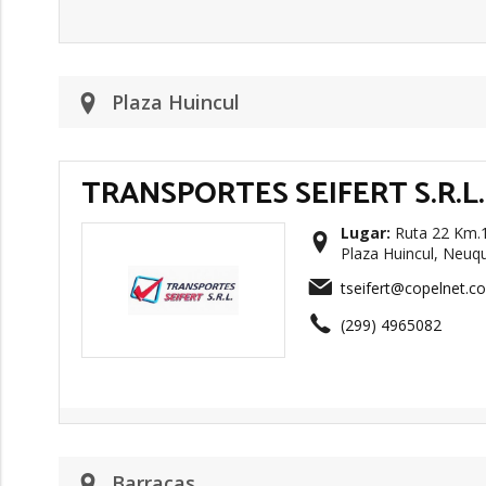
Plaza Huincul
TRANSPORTES SEIFERT S.R.L.
Lugar:
Ruta 22 Km.13
Plaza Huincul, Neuq
tseifert@copelnet.c
(299) 4965082
Barracas