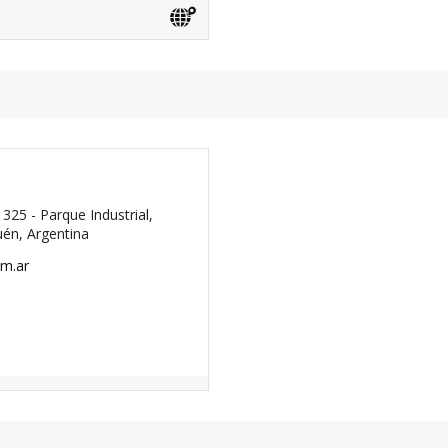
25 - Parque Industrial,
uén, Argentina
om.ar