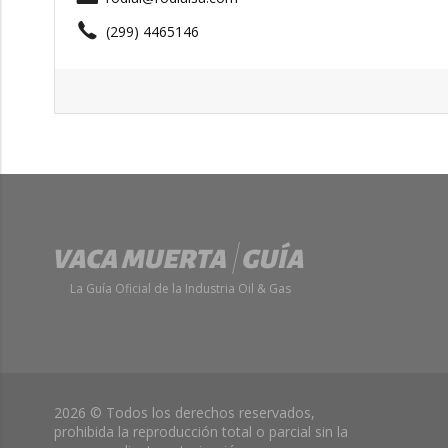
(299) 4465146
La Guía Oficial de la Industria Oil & Gas
2026 © Todos los derechos reservados,
prohibida la reproducción total o parcial sin la