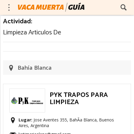
Actividad:
Limpieza Articulos De
Bahía Blanca
PYK TRAPOS PARA
LIMPIEZA
Lugar:
Jose Aventes 355, BahÃ­a Blanca, Buenos
Aires, Argentina