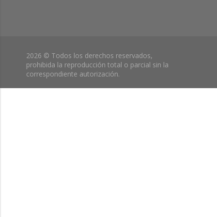
2026 © Todos los derechos reservados,
prohibida la reproducción total o parcial sin la
correspondiente autorización.