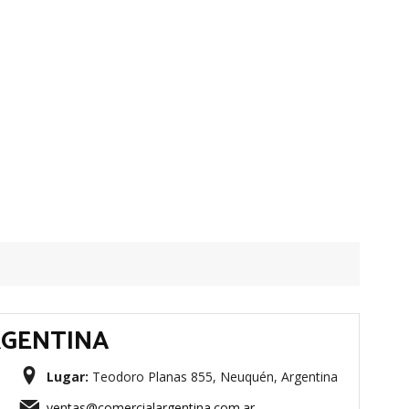
RGENTINA
Lugar:
Teodoro Planas 855, Neuquén, Argentina
ventas@comercialargentina.com.ar