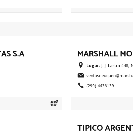
AS S.A
MARSHALL MO
Lugar:
J. J. Lastra 448,
ventasneuquen@marsha
(299) 4436139
TIPICO ARGENT