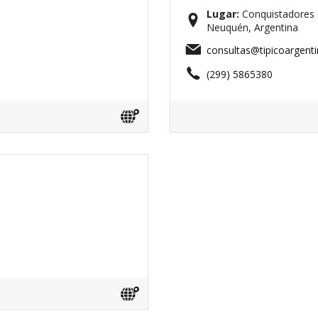
Lugar:
Conquistadores d
Neuquén, Argentina
consultas@tipicoargent
(299) 5865380