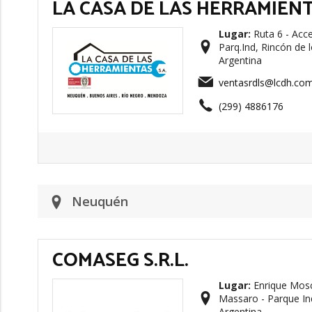
LA CASA DE LAS HERRAMIENT
Lugar:
Ruta 6 - Acce
Parq.Ind, Rincón de
Argentina
ventasrdls@lcdh.com
(299) 4886176
Neuquén
COMASEG S.R.L.
Lugar:
Enrique Mosc
Massaro - Parque In
Argentina