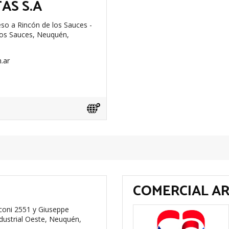
AS S.A
so a Rincón de los Sauces -
 los Sauces, Neuquén,
.ar
COMERCIAL A
oni 2551 y Giuseppe
dustrial Oeste, Neuquén,