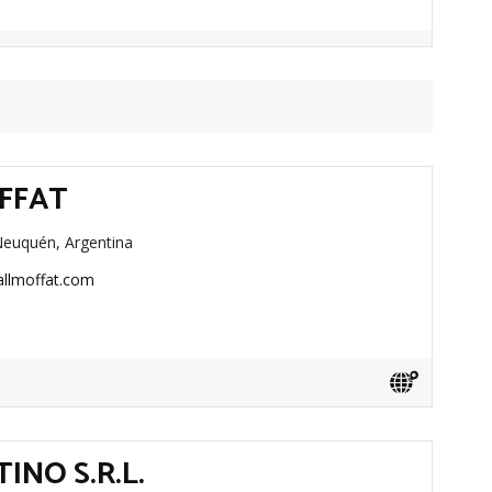
FFAT
 Neuquén, Argentina
llmoffat.com
INO S.R.L.