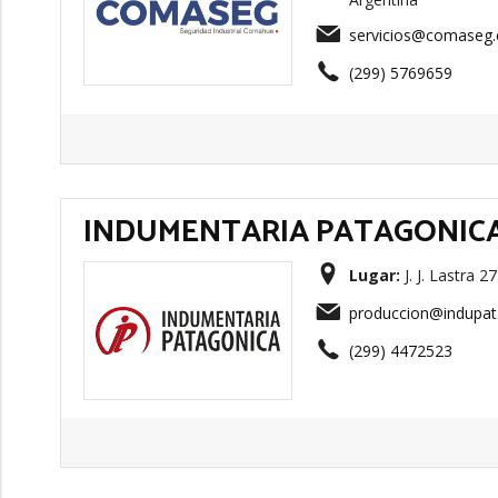
servicios@comaseg.
(299) 5769659
INDUMENTARIA PATAGONICA
Lugar:
J. J. Lastra 
produccion@indupat
(299) 4472523