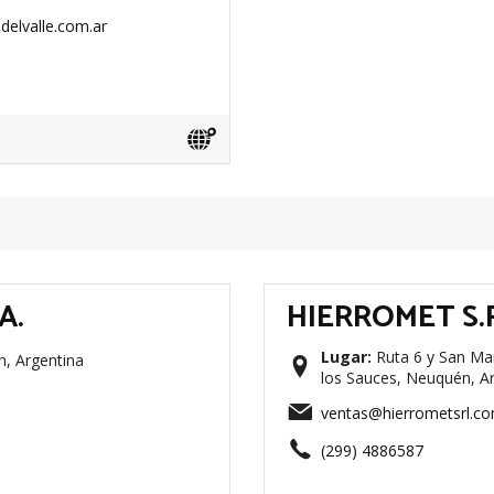
elvalle.com.ar
A.
HIERROMET S.R
Lugar:
Ruta 6 y San Mar
n, Argentina
los Sauces, Neuquén, A
ventas@hierrometsrl.co
(299) 4886587