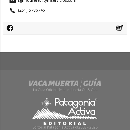
l.griffouliere@tymservicios.com
(261) 5786746
La Guía Oficial de la Industria Oil & Gas
Editorial Patagonia Activa @2003 - 2026