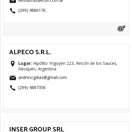
ventasrdls@lcdh.com.ar
(299) 4886176
ALPECO S.R.L.
Lugar:
Hipólito Yrigoyen 223, Rincón de los Sauces,
Neuquén, Argentina
andrescgdiaz@gmail.com
(299) 4887356
INSER GROUP SRL