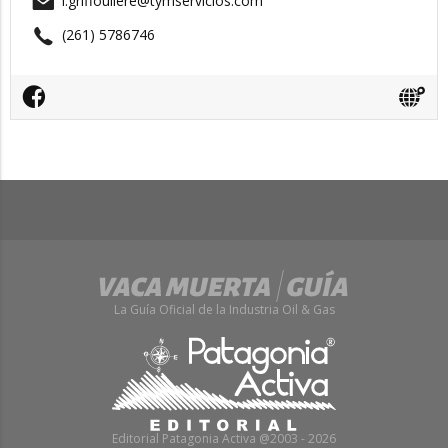
l.griffouliere@tymservicios.com
(261) 5786746
La Guía Oficial de la Industria Oil & Gas
Editorial Patagonia Activa @2003 - 2026