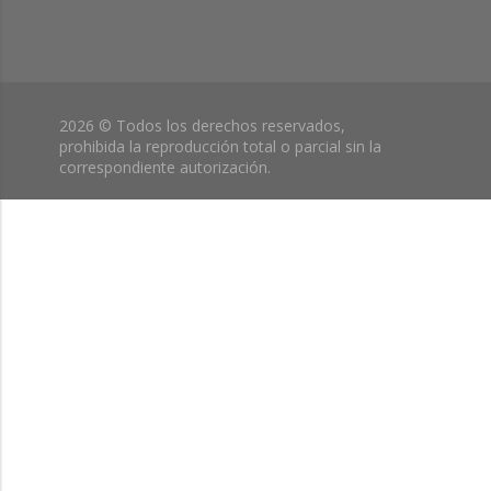
2026 © Todos los derechos reservados,
prohibida la reproducción total o parcial sin la
correspondiente autorización.