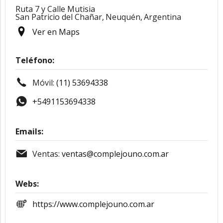
Ruta 7 y Calle Mutisia
San Patricio del Chañar,
Neuquén,
Argentina
Ver en Maps
Teléfono:
Móvil:
(11) 53694338
+5491153694338
Emails:
Ventas:
ventas@complejouno.com.ar
Webs:
https://www.complejouno.com.ar