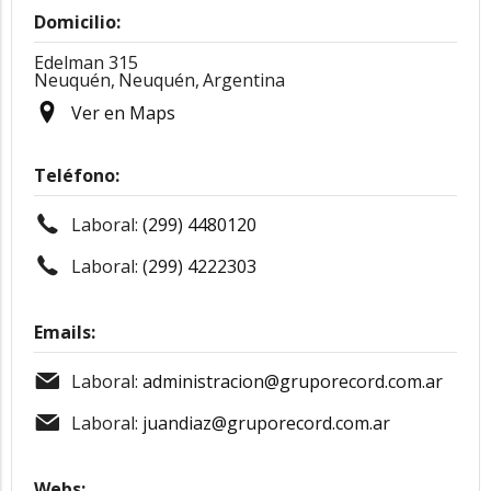
Domicilio:
Edelman 315
Neuquén,
Neuquén,
Argentina
Ver en Maps
Teléfono:
Laboral:
(299) 4480120
Laboral:
(299) 4222303
Emails:
Laboral:
administracion@gruporecord.com.ar
Laboral:
juandiaz@gruporecord.com.ar
Webs: