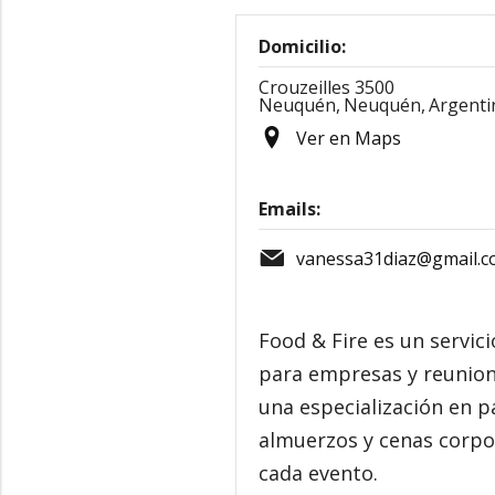
Domicilio:
Crouzeilles 3500
Neuquén,
Neuquén,
Argenti
Ver en Maps
Emails:
vanessa31diaz@gmail.
Food & Fire es un servic
para empresas y reunione
una especialización en pa
almuerzos y cenas corpor
cada evento.