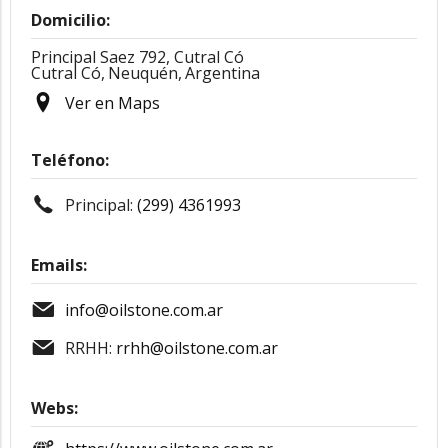
Domicilio:
Principal Saez 792, Cutral Có
Cutral Có,
Neuquén,
Argentina
Ver en Maps
Teléfono:
Principal:
(299) 4361993
Emails:
info@oilstone.com.ar
RRHH:
rrhh@oilstone.com.ar
Webs: