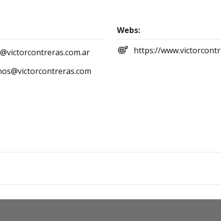
Webs:
https://www.victorcontr
s@victorcontreras.com.ar
os@victorcontreras.com