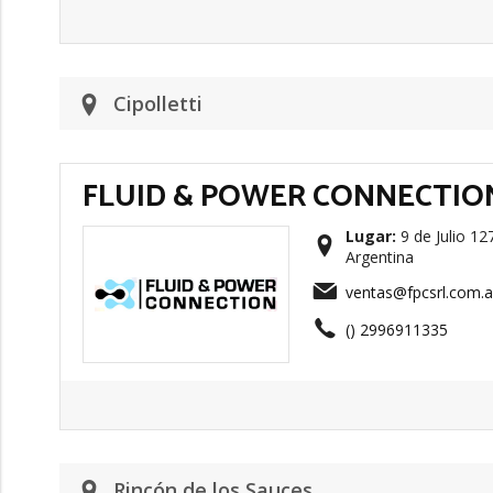
Cipolletti
FLUID & POWER CONNECTIO
Lugar:
9 de Julio 127
Argentina
ventas@fpcsrl.com.a
() 2996911335
Rincón de los Sauces