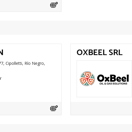
N
OXBEEL SRL
7, Cipolletti, Río Negro,
r