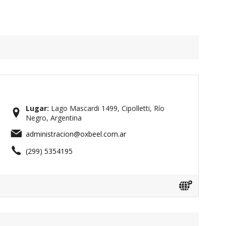
Lugar:
Lago Mascardi 1499, Cipolletti, Río
Negro, Argentina
administracion@oxbeel.com.ar
(299) 5354195