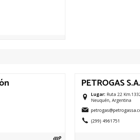
ión
PETROGAS S.A. 
Lugar:
Ruta 22 Km.1332 
Neuquén, Argentina
petrogas@petrogassa.
(299) 4961751