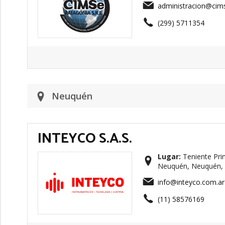
administracion@cims
(299) 5711354
Neuquén
INTEYCO S.A.S.
Lugar:
Teniente Pri
Neuquén, Neuquén, 
info@inteyco.com.ar
(11) 58576169