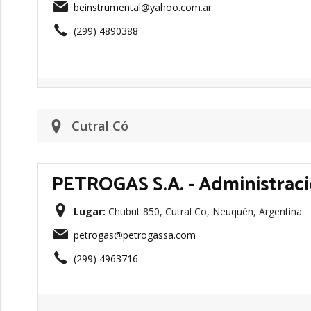
beinstrumental@yahoo.com.ar
(299) 4890388
Cutral Có
PETROGAS S.A. - Administrac
Lugar:
Chubut 850, Cutral Co, Neuquén, Argentina
petrogas@petrogassa.com
(299) 4963716