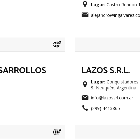
Lugar:
Castro Rendón 1
alejandro@ingalvarez.c
ESARROLLOS
LAZOS S.R.L.
Lugar:
Conquistadores d
9, Neuquén, Argentina
info@lazossrl.com.ar
(299) 4413865