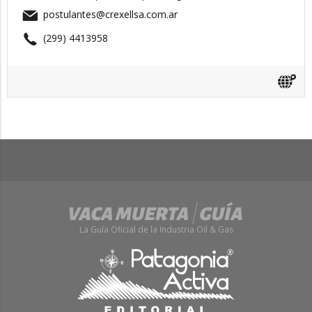
postulantes@crexellsa.com.ar
(299) 4413958
La Guía Oficial de la Industria Oil & Gas