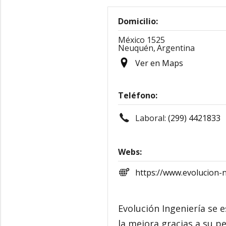
Domicilio:
México 1525
Neuquén,
Argentina
Ver en Maps
Teléfono:
Laboral:
(299) 4421833
Webs:
https://www.evolucion-
Evolución Ingeniería se 
la mejora gracias a su p