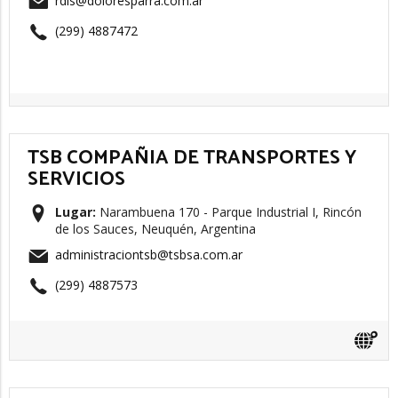
rdls@doloresparra.com.ar
(299) 4887472
TSB COMPAÑIA DE TRANSPORTES Y
SERVICIOS
Lugar:
Narambuena 170 - Parque Industrial I, Rincón
de los Sauces, Neuquén, Argentina
administraciontsb@tsbsa.com.ar
(299) 4887573